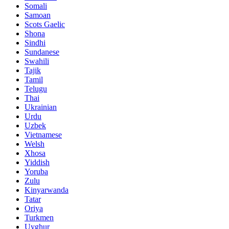
Somali
Samoan
Scots Gaelic
Shona
Sindhi
Sundanese
Swahili
Tajik
Tamil
Telugu
Thai
Ukrainian
Urdu
Uzbek
Vietnamese
Welsh
Xhosa
Yiddish
Yoruba
Zulu
Kinyarwanda
Tatar
Oriya
Turkmen
Uyghur