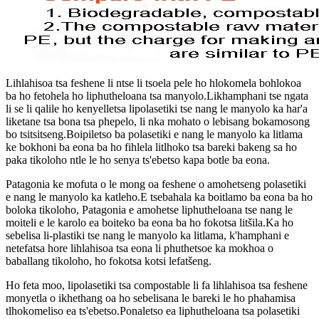
Lihlahisoa tsa feshene li ntse li tsoela pele ho hlokomela bohlokoa
ba ho fetohela ho liphutheloana tsa manyolo.Likhamphani tse ngata
li se li qalile ho kenyelletsa lipolasetiki tse nang le manyolo ka har'a
liketane tsa bona tsa phepelo, li nka mohato o lebisang bokamosong
bo tsitsitseng.Boipiletso ba polasetiki e nang le manyolo ka litlama
ke bokhoni ba eona ba ho fihlela litlhoko tsa bareki bakeng sa ho
paka tikoloho ntle le ho senya ts'ebetso kapa botle ba eona.
Patagonia ke mofuta o le mong oa feshene o amohetseng polasetiki
e nang le manyolo ka katleho.E tsebahala ka boitlamo ba eona ba ho
boloka tikoloho, Patagonia e amohetse liphutheloana tse nang le
moiteli e le karolo ea boiteko ba eona ba ho fokotsa litšila.Ka ho
sebelisa li-plastiki tse nang le manyolo ka litlama, k'hamphani e
netefatsa hore lihlahisoa tsa eona li phuthetsoe ka mokhoa o
baballang tikoloho, ho fokotsa kotsi lefatšeng.
Ho feta moo, lipolasetiki tsa compostable li fa lihlahisoa tsa feshene
monyetla o ikhethang oa ho sebelisana le bareki le ho phahamisa
tlhokomeliso ea ts'ebetso.Ponaletso ea liphutheloana tsa polasetiki