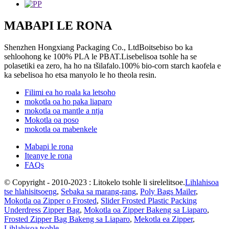
MABAPI LE RONA
Shenzhen Hongxiang Packaging Co., LtdBoitsebiso bo ka
sehloohong ke 100% PLA le PBAT.Lisebelisoa tsohle ha se
polasetiki ea zero, ha ho na tšilafalo.100% bio-corn starch kaofela e
ka sebelisoa ho etsa manyolo le ho theola resin.
Filimi ea ho roala ka letsoho
mokotla oa ho paka liaparo
mokotla oa mantle a ntja
Mokotla oa poso
mokotla oa mabenkele
Mabapi le rona
Iteanye le rona
FAQs
© Copyright - 2010-2023 : Litokelo tsohle li sirelelitsoe.
Lihlahisoa
tse hlahisitsoeng
,
Sebaka sa marang-rang
,
Poly Bags Mailer
,
Mokotla oa Zipper o Frosted
,
Slider Frosted Plastic Packing
Underdress Zipper Bag
,
Mokotla oa Zipper Bakeng sa Liaparo
,
Frosted Zipper Bag Bakeng sa Liaparo
,
Mekotla ea Zipper
,
Lihlahisoa tsohle