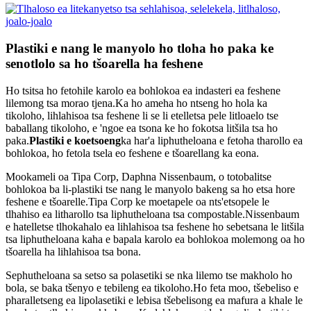
Plastiki e nang le manyolo ho tloha ho paka ke
senotlolo sa ho tšoarella ha feshene
Ho tsitsa ho fetohile karolo ea bohlokoa ea indasteri ea feshene
lilemong tsa morao tjena.Ka ho ameha ho ntseng ho hola ka
tikoloho, lihlahisoa tsa feshene li se li etelletsa pele litloaelo tse
baballang tikoloho, e 'ngoe ea tsona ke ho fokotsa litšila tsa ho
paka.
Plastiki e koetsoeng
ka har'a liphutheloana e fetoha tharollo ea
bohlokoa, ho fetola tsela eo feshene e tšoarellang ka eona.
Mookameli oa Tipa Corp, Daphna Nissenbaum, o totobalitse
bohlokoa ba li-plastiki tse nang le manyolo bakeng sa ho etsa hore
feshene e tšoarelle.Tipa Corp ke moetapele oa nts'etsopele le
tlhahiso ea litharollo tsa liphutheloana tsa compostable.Nissenbaum
e hatelletse tlhokahalo ea lihlahisoa tsa feshene ho sebetsana le litšila
tsa liphutheloana kaha e bapala karolo ea bohlokoa molemong oa ho
tšoarella ha lihlahisoa tsa bona.
Sephutheloana sa setso sa polasetiki se nka lilemo tse makholo ho
bola, se baka tšenyo e tebileng ea tikoloho.Ho feta moo, tšebeliso e
pharalletseng ea lipolasetiki e lebisa tšebelisong ea mafura a khale le