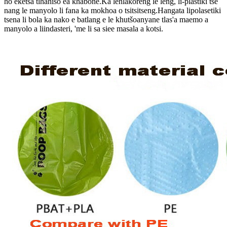
ho eketsa tlhahiso ea khabone.Ka lehlakoreng le leng, li-plastiki tse
nang le manyolo li fana ka mokhoa o tsitsitseng.Hangata lipolasetiki
tsena li bola ka nako e batlang e le khutšoanyane tlas'a maemo a
manyolo a liindasteri, 'me li sa siee masala a kotsi.