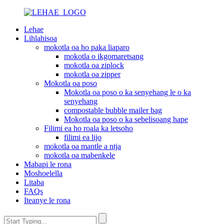
Lehae
Lihlahisoa
mokotla oa ho paka liaparo
mokotla o ikgomaretsang
mokotla oa ziplock
mokotla oa zipper
Mokotla oa poso
Mokotla oa poso o ka senyehang le o ka
senyehang
compostable bubble mailer bag
Mokotla oa poso o ka sebelisoang hape
Filimi ea ho roala ka letsoho
filimi ea lijo
mokotla oa mantle a ntja
mokotla oa mabenkele
Mabapi le rona
Moshoelella
Litaba
FAQs
Iteanye le rona