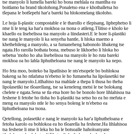
tse manyolo li lumella bareki ho bona mehlala ea mantlha ea
boitlamo ba brand tikolohong.Ponaletso ena e khothalletsa ho
tšepana le botšepehi har'a bareki ba hlokomelang tikoloho.
Le hoja li-plastic compostable e le tharollo e tšepisang, liphephetso li
ntse li le teng ka har'a mokhoa oa tsona o atileng.Tšitiso e kholo ke
khaello ea lisebelisoa tsa manyolo a liindasteri.E le hore li-plastiki
tse nang le manyolo li ka senyeha hantle, li hloka maemo a
khethehileng a manyolo, a sa fumaneheng habonolo libakeng tse
ngata.Ho rarolla bothata bona, mebuso le likhoebo li hloka ho
sebetsa 'moho ho aha lisebelisoa tsa manyolo le ho ruta bareki
mokhoa oa ho lahla liphutheloana tse nang le manyolo ka nepo.
Ho feta moo, boiteko ba lipatlisiso le nts'etsopele bo bohlokoa
bakeng sa ho ntlafatsa ts'ebetso le ho fumaneha ha lipolasetiki tse
nang le manyolo.Litlhahiso tsa mahlale a thepa li thusa ho theha
lipolasetiki tse tšoarellang, tse sa keneleng metsi le tse bolokang
chelete e ngata.Sena se tla etsa hore ho be bonolo hore lihlahisoa tsa
feshene li fetohe ho tloha ho li-plastiki tsa setso ho ea ho mefuta e
meng ea manyolo ntle le ho senya boleng le ts'ebetso ea
liphutheloana tsa tsona.
Qetellong, polasetiki e nang le manyolo ka har'a liphutheloana e
fetoha karolo ea bohlokoa ea ho tšoarella ha feshene.Ha lihlahisoa
tsa feshene li ntse li leka ho ba le botsoalle haholoanyane