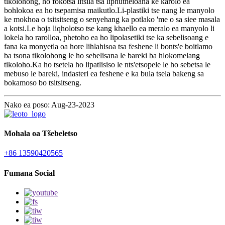
tikolohong, ho fokotsa litšila tsa liphutheloana ke karolo ea
bohlokoa ea ho tsepamisa maikutlo.Li-plastiki tse nang le manyolo
ke mokhoa o tsitsitseng o senyehang ka potlako 'me o sa siee masala
a kotsi.Le hoja liqholotso tse kang khaello ea meralo ea manyolo li
lokela ho rarolloa, phetoho ea ho lipolasetiki tse ka sebelisoang e
fana ka monyetla oa hore lihlahisoa tsa feshene li bonts'e boitlamo
ba tsona tikolohong le ho sebelisana le bareki ba hlokomelang
tikoloho.Ka ho tsetela ho lipatlisiso le nts'etsopele le ho sebetsa le
mebuso le bareki, indasteri ea feshene e ka bula tsela bakeng sa
bokamoso bo tsitsitseng.
Nako ea poso: Aug-23-2023
Mohala oa Tšebeletso
+86 13590420565
Fumana Social