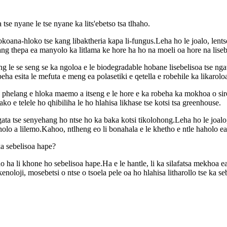
tse nyane le tse nyane ka lits'ebetso tsa tlhaho.
koana-hloko tse kang libaktheria kapa li-fungus.Leha ho le joalo, lentso
ang thepa ea manyolo ka litlama ke hore ha ho na moeli oa hore na lise
le se seng se ka ngoloa e le biodegradable hobane lisebelisoa tse ngata 
ha esita le mefuta e meng ea polasetiki e qetella e robehile ka likarol
 phelang e hloka maemo a itseng e le hore e ka robeha ka mokhoa o sire
ako e telele ho qhibiliha le ho hlahisa likhase tse kotsi tsa greenhouse.
ngata tse senyehang ho ntse ho ka baka kotsi tikolohong.Leha ho le joalo,
holo a lilemo.Kahoo, ntlheng eo li bonahala e le khetho e ntle haholo ea
ka sebelisoa hape?
aho ha li khone ho sebelisoa hape.Ha e le hantle, li ka silafatsa mekhoa
kenoloji, mosebetsi o ntse o tsoela pele oa ho hlahisa litharollo tse ka 