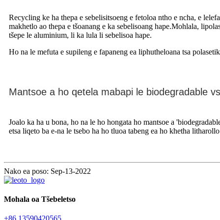
Recycling ke ha thepa e sebelisitsoeng e fetoloa ntho e ncha, e lelef
makhetlo ao thepa e tšoanang e ka sebelisoang hape.Mohlala, lipolaseti
tšepe le aluminium, li ka lula li sebelisoa hape.
Ho na le mefuta e supileng e fapaneng ea liphutheloana tsa polasetiki,
Mantsoe a ho qetela mabapi le biodegradable v
Joalo ka ha u bona, ho na le ho hongata ho mantsoe a 'biodegradable
etsa liqeto ba e-na le tsebo ha ho tluoa tabeng ea ho khetha litharollo
Nako ea poso: Sep-13-2022
Mohala oa Tšebeletso
+86 13590420565