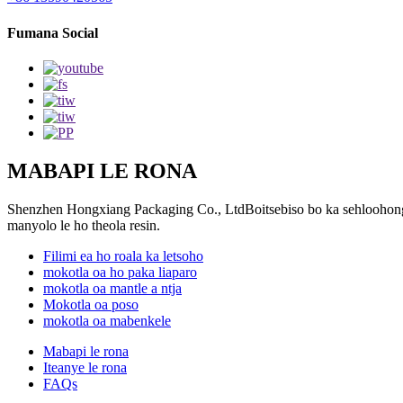
Fumana Social
MABAPI LE RONA
Shenzhen Hongxiang Packaging Co., LtdBoitsebiso bo ka sehloohong ke
manyolo le ho theola resin.
Filimi ea ho roala ka letsoho
mokotla oa ho paka liaparo
mokotla oa mantle a ntja
Mokotla oa poso
mokotla oa mabenkele
Mabapi le rona
Iteanye le rona
FAQs