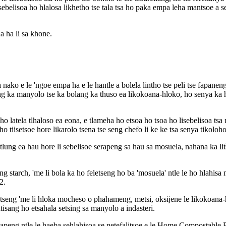
sebelisoa ho hlalosa likhetho tse tala tsa ho paka empa leha mantsoe a se
a ha li sa khone.
ko e le 'ngoe empa ha e le hantle a bolela lintho tse peli tse fapaneng
oeng ka manyolo tse ka bolang ka thuso ea likokoana-hloko, ho senya ka
 latela tlhaloso ea eona, e tlameha ho etsoa ho tsoa ho lisebelisoa ts
 tiisetsoe hore likarolo tsena tse seng chefo li ke ke tsa senya tikoloho
tlung ea hau hore li sebelisoe serapeng sa hau sa mosuela, nahana ka litšil
g starch, 'me li bola ka ho feletseng ho ba 'mosuela' ntle le ho hlahisa 
2.
eletseng 'me li hloka mocheso o phahameng, metsi, oksijene le likokoana
sang ho etsahala setsing sa manyolo a indasteri.
 lapeng ntle le haeba sehlahisoa se netefalitsoe e le Home Compostable.