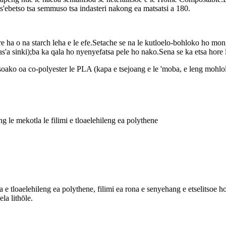
its'ebetso tsa semmuso tsa indasteri nakong ea matsatsi a 180.
a o na starch leha e le efe.Setache se na le kutloelo-bohloko ho mon
sinki);ba ka qala ho nyenyefatsa pele ho nako.Sena se ka etsa hore litši
oako oa co-polyester le PLA (kapa e tsejoang e le 'moba, e leng mohlol
ng le mekotla le filimi e tloaelehileng ea polythene
e tloaelehileng ea polythene, filimi ea rona e senyehang e etselitsoe ho
la lithōle.