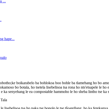
obotho;ke boikarabelo ba bohlokoa boo bohle ba tlamehang ho bo amohel
moso bo botala, ho tsetela lisebelisoa tsa rona ho nts'etsapele le ho 
i e ka senyehang le ea compostable hammoho le ho sheba lintho tse ka 
 Tala
isebelisoa tsa ho paka tse bonolo le tse tšoarellang, ho ka ferekanya h