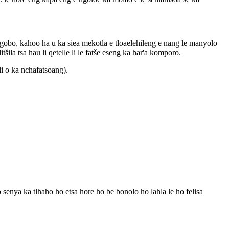
gobo, kahoo ha u ka siea mekotla e tloaelehileng e nang le manyolo
la tsa hau li qetelle li le fatše eseng ka har'a komporo.
i o ka nchafatsoang).
 senya ka tlhaho ho etsa hore ho be bonolo ho lahla le ho felisa