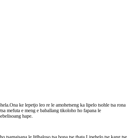
a.Ona ke lepetjo leo re le amohetseng ka lipelo tsohle tsa rona
etsa mefuta e meng e baballang tikoloho ho fapana le
sebelisoang hape.
o tsamaisana le litlhaloso tsa bona tse thata.Lipehelo tse kang tse