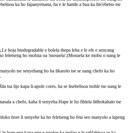
belisoa ka ho fapanyetsana, ha e le hantle a bua ka lits'ebetso tse
.Le hoja biodegradable e bolela thepa leha e le efe e senyang
 ho feletseng ho mofuta oa 'mosuela'.(Mosuela ke mobu o nang le
a manyolo tse senyehang ho ba likarolo tse se nang chefo ka ho
.
a tsa lijo kapa li-apole cores, ha se lisebelisoa tsohle tse nang le
masala a chefo, kaha li senyeha.Hape le ho fihlela litlhokahalo tse
-hloko hore li senyehe ka ho feletseng ho feta seo manyolo a lapeng
E le hore eng kapa eng e ngoloe ka molao e le sehlahisoa se ka