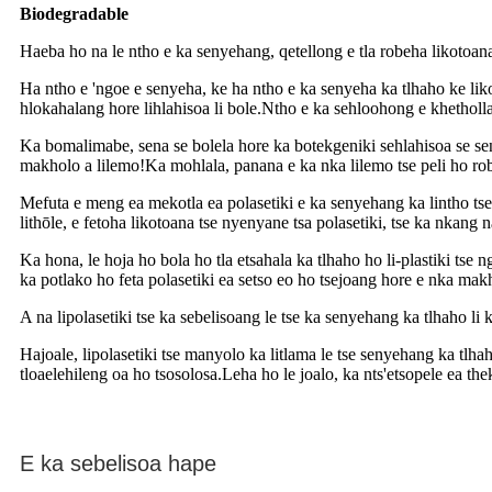
Biodegradable
Haeba ho na le ntho e ka senyehang, qetellong e tla robeha likotoana 
Ha ntho e 'ngoe e senyeha, ke ha ntho e ka senyeha ka tlhaho ke liko
hlokahalang hore lihlahisoa li bole.Ntho e ka sehloohong e khetholl
Ka bomalimabe, sena se bolela hore ka botekgeniki sehlahisoa se seng 
makholo a lilemo!Ka mohlala, panana e ka nka lilemo tse peli ho robe
Mefuta e meng ea mekotla ea polasetiki e ka senyehang ka lintho tse
lithōle, e fetoha likotoana tse nyenyane tsa polasetiki, tse ka nkang n
Ka hona, le hoja ho bola ho tla etsahala ka tlhaho ho li-plastiki tse 
ka potlako ho feta polasetiki ea setso eo ho tsejoang hore e nka mak
A na lipolasetiki tse ka sebelisoang le tse ka senyehang ka tlhaho li 
Hajoale, lipolasetiki tse manyolo ka litlama le tse senyehang ka tlh
tloaelehileng oa ho tsosolosa.Leha ho le joalo, ka nts'etsopele ea the
E ka sebelisoa hape