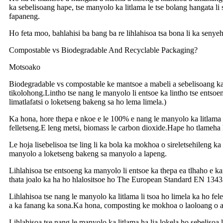
ka sebelisoang hape, tse manyolo ka litlama le tse bolang hangata li 
fapaneng.
Ho feta moo, bahlahisi ba bang ba re lihlahisoa tsa bona li ka senyeh
Compostable vs Biodegradable And Recyclable Packaging?
Motsoako
Biodegradable vs compostable ke mantsoe a mabeli a sebelisoang ka na
tikolohong.Lintho tse nang le manyolo li entsoe ka lintho tse ents
limatlafatsi o loketseng bakeng sa ho lema limela.)
Ka hona, hore thepa e nkoe e le 100% e nang le manyolo ka litlama ho
felletseng.E leng metsi, biomass le carbon dioxide.Hape ho tlameha ho
Le hoja lisebelisoa tse ling li ka bola ka mokhoa o sireletsehileng ka 
manyolo a loketseng bakeng sa manyolo a lapeng.
Lihlahisoa tse entsoeng ka manyolo li entsoe ka thepa ea tlhaho e kan
thata joalo ka ha ho hlalositsoe ho The European Standard EN 1343
Lihlahisoa tse nang le manyolo ka litlama li tsoa ho limela ka ho f
a ka fanang ka sona.Ka hona, composting ke mokhoa o laoloang o ati
Lihlahisoa tse nang le manyolo ka litlama ha lia lokela ho sebelisoa