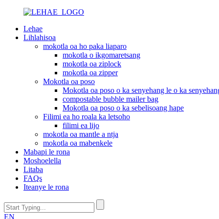
Lehae
Lihlahisoa
mokotla oa ho paka liaparo
mokotla o ikgomaretsang
mokotla oa ziplock
mokotla oa zipper
Mokotla oa poso
Mokotla oa poso o ka senyehang le o ka senyehan
compostable bubble mailer bag
Mokotla oa poso o ka sebelisoang hape
Filimi ea ho roala ka letsoho
filimi ea lijo
mokotla oa mantle a ntja
mokotla oa mabenkele
Mabapi le rona
Moshoelella
Litaba
FAQs
Iteanye le rona
EN