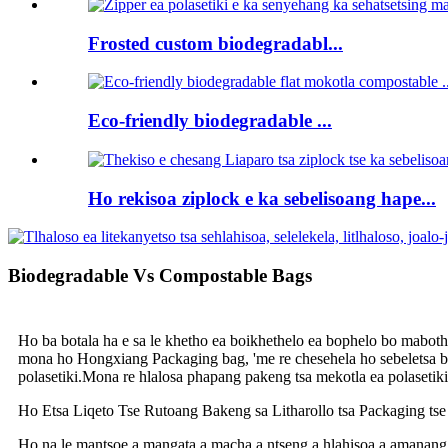
Frosted custom biodegradabl...
Eco-friendly biodegradable ...
Ho rekisoa ziplock e ka sebelisoang hape...
Biodegradable Vs Compostable Bags
Ho ba botala ha e sa le khetho ea boikhethelo ea bophelo bo maboth
mona ho Hongxiang Packaging bag, 'me re chesehela ho sebeletsa boka
polasetiki.Mona re hlalosa phapang pakeng tsa mekotla ea polasetik
Ho Etsa Liqeto Tse Rutoang Bakeng sa Litharollo tsa Packaging tse
Ho na le mantsoe a mangata a macha a ntseng a hlahisoa a amanang le l