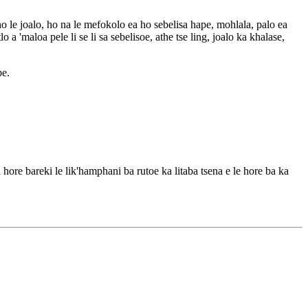
ho le joalo, ho na le mefokolo ea ho sebelisa hape, mohlala, palo ea
 'maloa pele li se li sa sebelisoe, athe tse ling, joalo ka khalase,
pe.
ore bareki le lik'hamphani ba rutoe ka litaba tsena e le hore ba ka