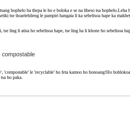
atsang bophelo ba thepa le ho e boloka e se na libeso tsa bophelo.Leha 
ki tse tloaelehileng le pampiri hangata li ka sebelisoa hape ka makhetlo a
 tse ling li atisa ho sebelisoa hape, tse ling ha li khone ho sebelisoa ha
s compostable
', 'compostable' le 'recyclable' ho feta kamoo ho bonoang!Ho bohlokoa h
 tsa ho paka.