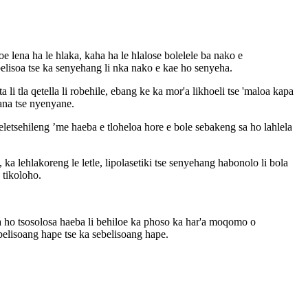
e lena ha le hlaka, kaha ha le hlalose bolelele ba nako e
belisoa tse ka senyehang li nka nako e kae ho senyeha.
li tla qetella li robehile, ebang ke ka mor'a likhoeli tse 'maloa kapa
oana tse nyenyane.
letsehileng ’me haeba e tloheloa hore e bole sebakeng sa ho lahlela
 ka lehlakoreng le letle, lipolasetiki tse senyehang habonolo li bola
 tikoloho.
 ea ho tsosolosa haeba li behiloe ka phoso ka har'a moqomo o
sebelisoang hape tse ka sebelisoang hape.