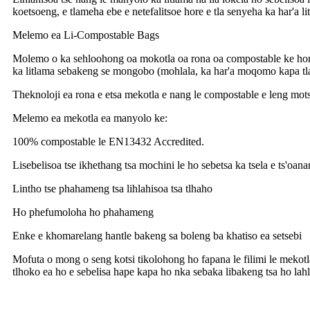
koetsoeng, e tlameha ebe e netefalitsoe hore e tla senyeha ka har'a l
Melemo ea Li-Compostable Bags
Molemo o ka sehloohong oa mokotla oa rona oa compostable ke hore h
ka litlama sebakeng se mongobo (mohlala, ka har'a moqomo kapa tlas'a 
Theknoloji ea rona e etsa mekotla e nang le compostable e leng mots
Melemo ea mekotla ea manyolo ke:
100% compostable le EN13432 Accredited.
Lisebelisoa tse ikhethang tsa mochini le ho sebetsa ka tsela e ts'oana
Lintho tse phahameng tsa lihlahisoa tsa tlhaho
Ho phefumoloha ho phahameng
Enke e khomarelang hantle bakeng sa boleng ba khatiso ea setsebi
Mofuta o mong o seng kotsi tikolohong ho fapana le filimi le mekotla 
tlhoko ea ho e sebelisa hape kapa ho nka sebaka libakeng tsa ho lahle